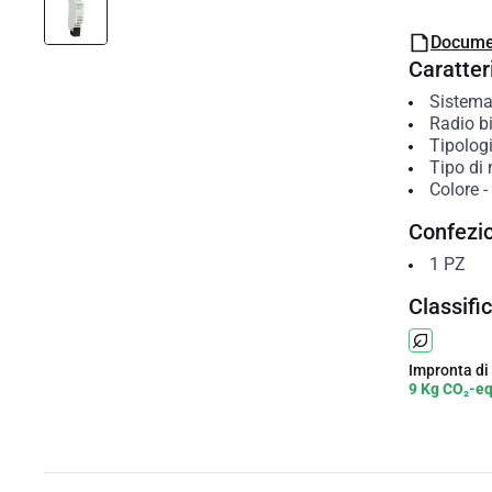
Docume
Caratteri
Sistema
Radio bi
Tipolog
Tipo di
Colore
-
Confezi
1
PZ
Classifi
Impronta di
9 Kg CO₂-e