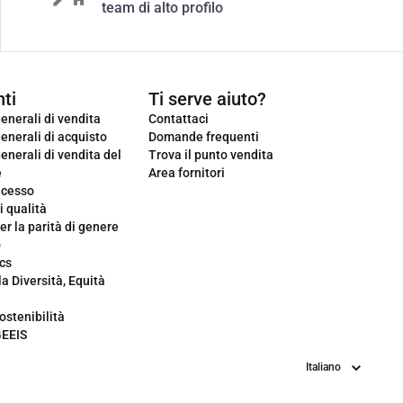
team di alto profilo
ti
Ti serve aiuto?
enerali di vendita
Contattaci
enerali di acquisto
Domande frequenti
enerali di vendita del
Trova il punto vendita
e
Area fornitori
ecesso
i qualità
er la parità di genere
o
cs
la Diversità, Equità
ostenibilità
GEEIS
Lingua