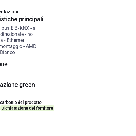
ntazione
stiche principali
 bus EIB/KNX
-
sì
direzionale
-
no
ia
-
Ethernet
 montaggio
-
AMD
Bianco
one
cazione green
 carbonio del prodotto
q
Dichiarazione del fornitore