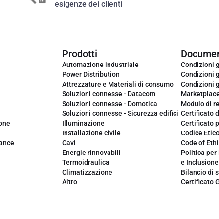
esigenze dei clienti
Prodotti
Documen
Automazione industriale
Condizioni g
Power Distribution
Condizioni g
Attrezzature e Materiali di consumo
Condizioni g
Soluzioni connesse - Datacom
Marketplac
Soluzioni connesse - Domotica
Modulo di r
Soluzioni connesse - Sicurezza edifici
Certificato d
ione
Illuminazione
Certificato p
Installazione civile
Codice Etic
iance
Cavi
Code of Ethi
Energie rinnovabili
Politica per 
Termoidraulica
e Inclusione
Climatizzazione
Bilancio di s
Altro
Certificato 