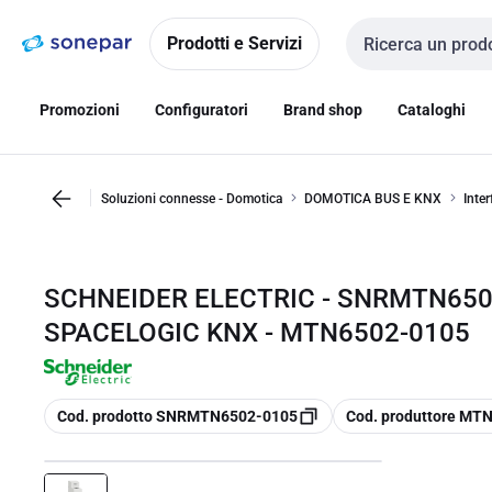
Vai alla
Vai
navigazione
alla
Prodotti e Servizi
Cerca input
pagina
Promozioni
Configuratori
Brand shop
Cataloghi
Soluzioni connesse - Domotica
DOMOTICA BUS E KNX
Inter
SCHNEIDER ELECTRIC - SNRMTN6502
SPACELOGIC KNX - MTN6502-0105
copia
copia
Cod. prodotto SNRMTN6502-0105
Cod. produttore MT