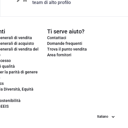
team di alto profilo
ti
Ti serve aiuto?
enerali di vendita
Contattaci
enerali di acquisto
Domande frequenti
enerali di vendita del
Trova il punto vendita
e
Area fornitori
ecesso
i qualità
er la parità di genere
o
cs
la Diversità, Equità
ostenibilità
GEEIS
Lingua