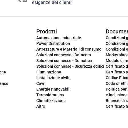
esigenze dei clienti
Prodotti
Documen
Automazione industriale
Condizioni g
Power Distribution
Condizioni g
Attrezzature e Materiali di consumo
Condizioni g
Soluzioni connesse - Datacom
Marketplac
Soluzioni connesse - Domotica
Modulo di r
Soluzioni connesse - Sicurezza edifici
Certificato d
ione
Illuminazione
Certificato p
Installazione civile
Codice Etic
iance
Cavi
Code of Ethi
Energie rinnovabili
Politica per 
Termoidraulica
e Inclusione
Climatizzazione
Bilancio di s
Altro
Certificato 