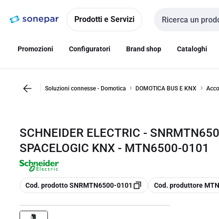
Vai alla
Vai
navigazione
alla
Prodotti e Servizi
Cerca input
pagina
Promozioni
Configuratori
Brand shop
Cataloghi
Soluzioni connesse - Domotica
DOMOTICA BUS E KNX
Acco
SCHNEIDER ELECTRIC - SNRMTN65
SPACELOGIC KNX - MTN6500-0101
copia
copia
Cod. prodotto SNRMTN6500-0101
Cod. produttore MT