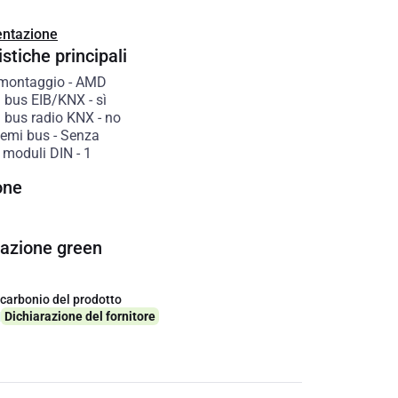
ntazione
stiche principali
 montaggio
-
AMD
 bus EIB/KNX
-
sì
 bus radio KNX
-
no
stemi bus
-
Senza
 moduli DIN
-
1
one
cazione green
 carbonio del prodotto
q
Dichiarazione del fornitore