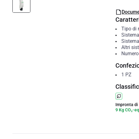
Docume
Caratteri
Tipo di
Sistema
Sistema
Altri si
Numero
Confezi
1
PZ
Classifi
Impronta di
9 Kg CO₂-e