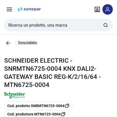
Vai alla
Vai
navigazione
alla
pagina
Cerca input
Torna indietro
SCHNEIDER ELECTRIC -
SNRMTN6725-0004 KNX DALI2-
GATEWAY BASIC REG-K/2/16/64 -
MTN6725-0004
copia
Cod. prodotto SNRMTN6725-0004
copia
Cod. produttore MTN6725-0004