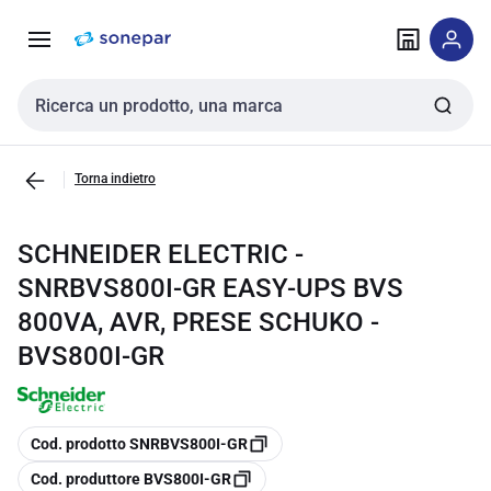
Vai alla
Vai
navigazione
alla
pagina
Cerca input
Torna indietro
SCHNEIDER ELECTRIC -
SNRBVS800I-GR EASY-UPS BVS
800VA, AVR, PRESE SCHUKO -
BVS800I-GR
copia
Cod. prodotto SNRBVS800I-GR
copia
Cod. produttore BVS800I-GR