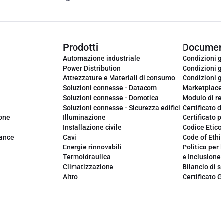
Prodotti
Documen
Automazione industriale
Condizioni g
Power Distribution
Condizioni g
Attrezzature e Materiali di consumo
Condizioni g
Soluzioni connesse - Datacom
Marketplac
Soluzioni connesse - Domotica
Modulo di r
Soluzioni connesse - Sicurezza edifici
Certificato d
ione
Illuminazione
Certificato p
Installazione civile
Codice Etic
iance
Cavi
Code of Ethi
Energie rinnovabili
Politica per 
Termoidraulica
e Inclusione
Climatizzazione
Bilancio di s
Altro
Certificato 