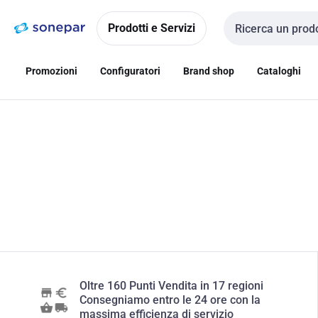
Vai alla
Vai
navigazione
alla
Prodotti e Servizi
Cerca input
pagina
Promozioni
Configuratori
Brand shop
Cataloghi
Oltre 160 Punti Vendita in 17 regioni
Consegniamo entro le 24 ore con la
massima efficienza di servizio