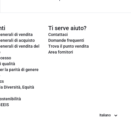
ti
Ti serve aiuto?
enerali di vendita
Contattaci
enerali di acquisto
Domande frequenti
enerali di vendita del
Trova il punto vendita
e
Area fornitori
ecesso
i qualità
er la parità di genere
o
cs
la Diversità, Equità
ostenibilità
GEEIS
Lingua