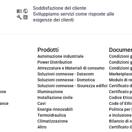
Soddisfazione del cliente
Sviluppiamo servizi come risposte alle
esigenze dei clienti
Prodotti
Documen
Automazione industriale
Condizioni g
Power Distribution
Condizioni g
Attrezzature e Materiali di consumo
Condizioni g
Soluzioni connesse - Datacom
Marketplac
Soluzioni connesse - Domotica
Modulo di r
Soluzioni connesse - Sicurezza edifici
Certificato d
ione
Illuminazione
Certificato p
Installazione civile
Codice Etic
iance
Cavi
Code of Ethi
Energie rinnovabili
Politica per 
Termoidraulica
e Inclusione
Climatizzazione
Bilancio di s
Altro
Certificato 