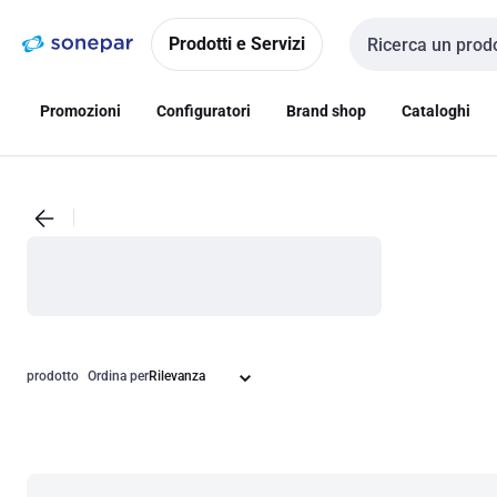
Vai alla
Vai
navigazione
alla
Prodotti e Servizi
Cerca input
pagina
Promozioni
Configuratori
Brand shop
Cataloghi
prodotto
Ordina per