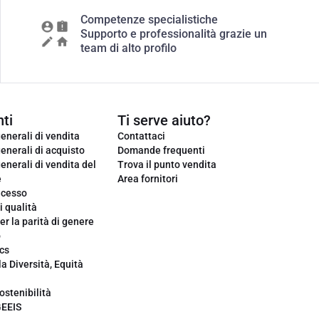
Competenze specialistiche
Supporto e professionalità grazie un
team di alto profilo
ti
Ti serve aiuto?
enerali di vendita
Contattaci
enerali di acquisto
Domande frequenti
enerali di vendita del
Trova il punto vendita
e
Area fornitori
ecesso
i qualità
er la parità di genere
o
cs
la Diversità, Equità
ostenibilità
GEEIS