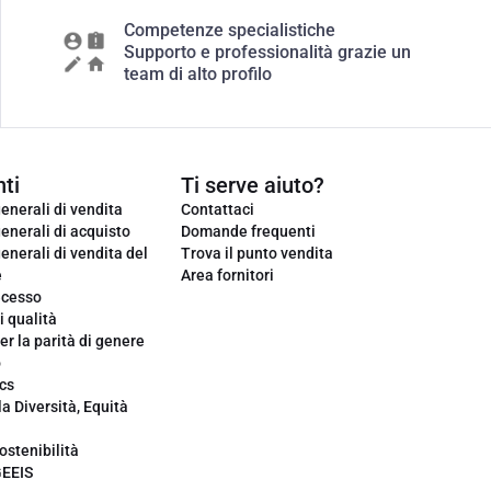
Competenze specialistiche
Supporto e professionalità grazie un
team di alto profilo
ti
Ti serve aiuto?
enerali di vendita
Contattaci
enerali di acquisto
Domande frequenti
enerali di vendita del
Trova il punto vendita
e
Area fornitori
ecesso
i qualità
er la parità di genere
o
cs
la Diversità, Equità
ostenibilità
GEEIS