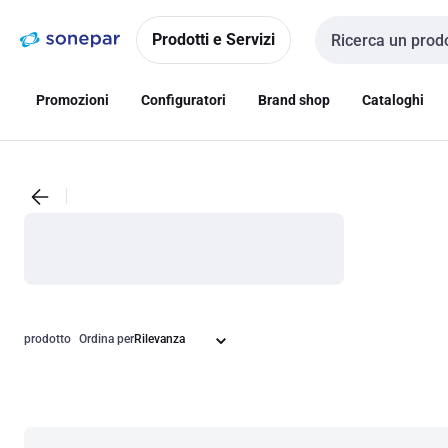
Vai alla
Vai
navigazione
alla
Prodotti e Servizi
Cerca input
pagina
Promozioni
Configuratori
Brand shop
Cataloghi
prodotto
Ordina per