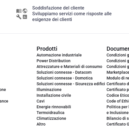
Soddisfazione del cliente
Sviluppiamo servizi come risposte alle
esigenze dei clienti
Prodotti
Documen
Automazione industriale
Condizioni g
Power Distribution
Condizioni g
Attrezzature e Materiali di consumo
Condizioni g
Soluzioni connesse - Datacom
Marketplac
Soluzioni connesse - Domotica
Modulo di r
Soluzioni connesse - Sicurezza edifici
Certificato d
ione
Illuminazione
Certificato p
Installazione civile
Codice Etic
iance
Cavi
Code of Ethi
Energie rinnovabili
Politica per 
Termoidraulica
e Inclusione
Climatizzazione
Bilancio di s
Altro
Certificato 