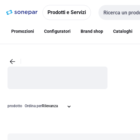
Vai alla
Vai
navigazione
alla
Prodotti e Servizi
Cerca input
pagina
Promozioni
Configuratori
Brand shop
Cataloghi
prodotto
Ordina per