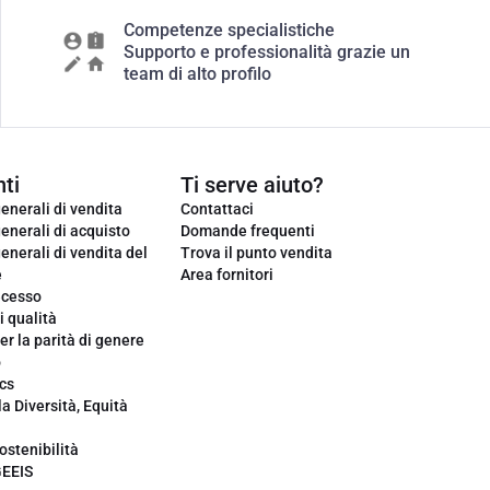
Competenze specialistiche
Supporto e professionalità grazie un
team di alto profilo
ti
Ti serve aiuto?
enerali di vendita
Contattaci
enerali di acquisto
Domande frequenti
enerali di vendita del
Trova il punto vendita
e
Area fornitori
ecesso
i qualità
er la parità di genere
o
cs
la Diversità, Equità
ostenibilità
GEEIS