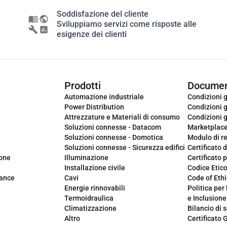
Soddisfazione del cliente
Sviluppiamo servizi come risposte alle
esigenze dei clienti
Prodotti
Documen
Automazione industriale
Condizioni g
Power Distribution
Condizioni g
Attrezzature e Materiali di consumo
Condizioni g
Soluzioni connesse - Datacom
Marketplac
Soluzioni connesse - Domotica
Modulo di r
Soluzioni connesse - Sicurezza edifici
Certificato d
ione
Illuminazione
Certificato p
Installazione civile
Codice Etic
iance
Cavi
Code of Ethi
Energie rinnovabili
Politica per 
Termoidraulica
e Inclusione
Climatizzazione
Bilancio di s
Altro
Certificato 