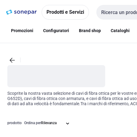
Vai alla
Vai
navigazione
alla
Prodotti e Servizi
Cerca input
pagina
Promozioni
Configuratori
Brand shop
Cataloghi
Scoprite la nostra vasta selezione di cavi di fibra ottica per le vost
G652D), cavi di fibra ottica con armatura, e cavi di fibra ottica ad us
di dati ad alta velocità è fondamentale.Tra i marchi di riferime
offrono una gamma di prodotti di alta qualità e versatilità, adatti a di
componente cruciale di qualsiasi infrastruttura di rete data la loro ca
OS2, G652D) varia in base alle specifiche esigenze dell'installazione. 
prodotto
Ordina per