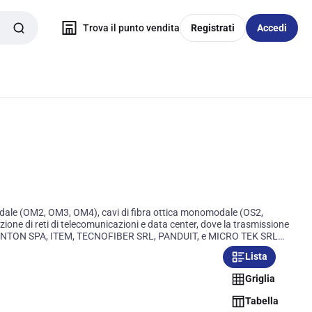
Trova il punto vendita
Registrati
Accedi
timodale (OM2, OM3, OM4), cavi di fibra ottica monomodale (OS2,
zione di reti di telecomunicazioni e data center, dove la trasmissione
S, FANTON SPA, ITEM, TECNOFIBER SRL, PANDUIT, e MICRO TEK SRL
ne e la durabilità dei loro prodotti.I cavi di fibra ottica sono una
Lista
revi che per lunghe distanze, la scelta del tipo di cavo (OM2, OM3, OM4,
adatto alle proprie esigenze.
Griglia
Tabella