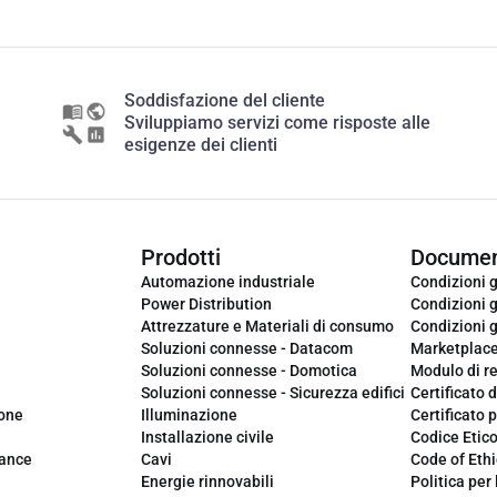
Soddisfazione del cliente
Sviluppiamo servizi come risposte alle
esigenze dei clienti
Prodotti
Documen
Automazione industriale
Condizioni g
Power Distribution
Condizioni g
Attrezzature e Materiali di consumo
Condizioni g
Soluzioni connesse - Datacom
Marketplac
Soluzioni connesse - Domotica
Modulo di r
Soluzioni connesse - Sicurezza edifici
Certificato d
ione
Illuminazione
Certificato p
Installazione civile
Codice Etic
iance
Cavi
Code of Ethi
Energie rinnovabili
Politica per 