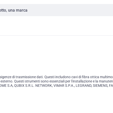
re esigenze di trasmissione dati. Questi includono cavi di fibra ottica mul
o esterno. Questi strumenti sono essenziali per l'installazione e la manuten
nto, ACOME S.A, QUBIX S.R.L. NETWORK, VIMAR S.P.A., LEGRAND, SIEMEN
verse esigenze e applicazioni. Questi marchi sono conosciuti per l'innovazio
pacità di trasmettere grandi quantità di dati a velocità elevate. Sia per b
Ogni professionista troverà sicuramente nella nostra selezione il cavo più 