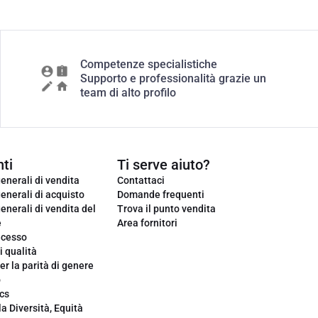
Competenze specialistiche
Supporto e professionalità grazie un
team di alto profilo
ti
Ti serve aiuto?
enerali di vendita
Contattaci
enerali di acquisto
Domande frequenti
enerali di vendita del
Trova il punto vendita
e
Area fornitori
ecesso
i qualità
er la parità di genere
o
cs
la Diversità, Equità