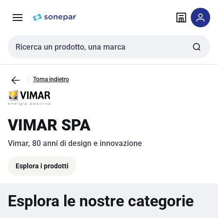
Vai alla
Vai
navigazione
alla
pagina
Cerca input
Torna indietro
VIMAR SPA
Vimar, 80 anni di design e innovazione
Esplora i prodotti
Esplora le nostre categorie