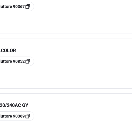
duttore
90367
LLCOLOR
duttore
90852
120/240AC GY
duttore
90369