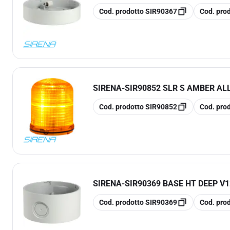
copia
copia
Cod. prodotto
SIR90367
Cod. pro
SIRENA
-
SIR90852 SLR S AMBER A
copia
copia
Cod. prodotto
SIR90852
Cod. pro
SIRENA
-
SIR90369 BASE HT DEEP V
copia
copia
Cod. prodotto
SIR90369
Cod. pro