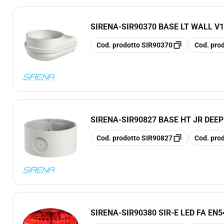
SIRENA
-
SIR90370 BASE LT WALL V
copia
copia
Cod. prodotto
SIR90370
Cod. pro
SIRENA
-
SIR90827 BASE HT JR DEEP
copia
copia
Cod. prodotto
SIR90827
Cod. pro
SIRENA
-
SIR90380 SIR-E LED FA EN5