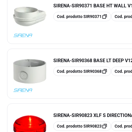
SIRENA
-
SIR90371 BASE HT WALL V
copia
copia
Cod. prodotto
SIR90371
Cod. pro
SIRENA
-
SIR90368 BASE LT DEEP V1
copia
copia
Cod. prodotto
SIR90368
Cod. pro
SIRENA
-
SIR90823 XLF S DIRECTIO
copia
copia
Cod. prodotto
SIR90823
Cod. pro