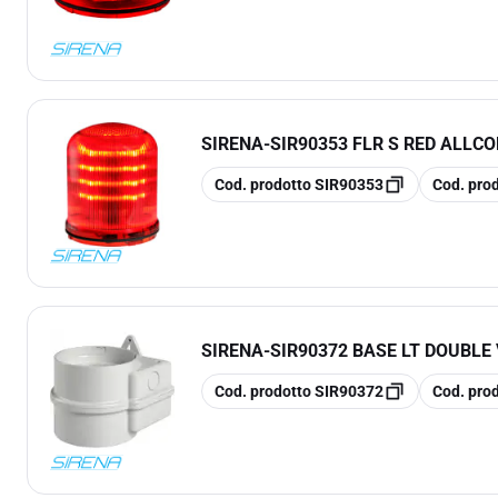
SIRENA
-
SIR90353 FLR S RED ALLC
copia
copia
Cod. prodotto
SIR90353
Cod. pro
SIRENA
-
SIR90372 BASE LT DOUBLE
copia
copia
Cod. prodotto
SIR90372
Cod. pro