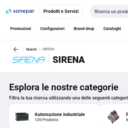
Vai alla
Vai
navigazione
alla
Prodotti e Servizi
Cerca input
pagina
Promozioni
Configuratori
Brand shop
Cataloghi
SIRENA
Marchi
SIRENA
Esplora le nostre categorie
Filtra la tua ricerca utilizzando una delle seguenti categor
Automazione industriale
139 Prodotto
6