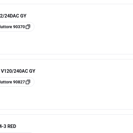
12/24DAC GY
duttore
90370
 V120/240AC GY
duttore
90827
4-3 RED