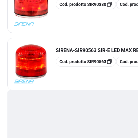
copia
copia
Cod. prodotto
SIR90380
Cod. pro
SIRENA
-
SIR90563 SIR-E LED MAX R
copia
copia
Cod. prodotto
SIR90563
Cod. pro