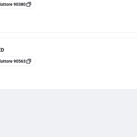
duttore
90380
ED
duttore
90563