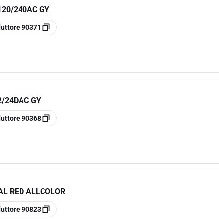
120/240AC GY
duttore
90371
2/24DAC GY
duttore
90368
NAL RED ALLCOLOR
duttore
90823