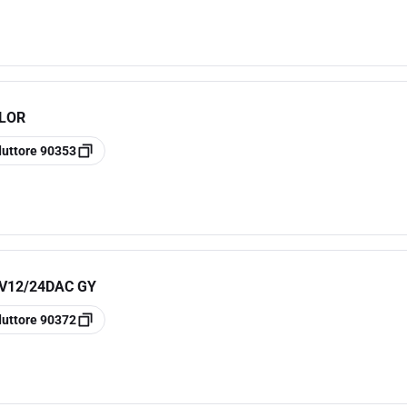
OLOR
duttore
90353
 V12/24DAC GY
duttore
90372