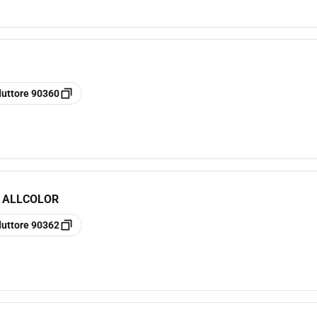
duttore
90360
R ALLCOLOR
duttore
90362