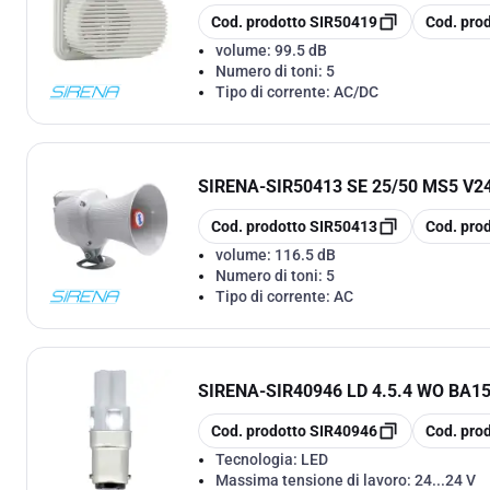
copia
copia
Cod. prodotto
SIR50419
Cod. pro
volume:
99.5 dB
Numero di toni:
5
Tipo di corrente:
AC/DC
SIRENA
-
SIR50413 SE 25/50 MS5 V2
copia
copia
Cod. prodotto
SIR50413
Cod. pro
volume:
116.5 dB
Numero di toni:
5
Tipo di corrente:
AC
SIRENA
-
SIR40946 LD 4.5.4 WO BA1
copia
copia
Cod. prodotto
SIR40946
Cod. pro
Tecnologia:
LED
Massima tensione di lavoro:
24...24 V