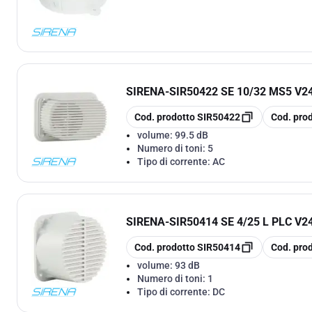
SIRENA
-
SIR50422 SE 10/32 MS5 V2
copia
copia
Cod. prodotto
SIR50422
Cod. pro
volume:
99.5 dB
Numero di toni:
5
Tipo di corrente:
AC
SIRENA
-
SIR50414 SE 4/25 L PLC V2
copia
copia
Cod. prodotto
SIR50414
Cod. pro
volume:
93 dB
Numero di toni:
1
Tipo di corrente:
DC