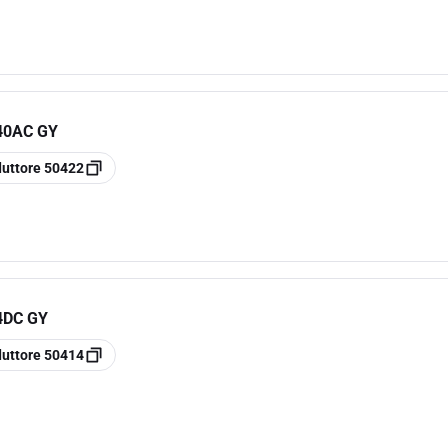
40AC GY
duttore
50422
4DC GY
duttore
50414