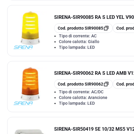
SIRENA
-
SIR90085 RA S LED YEL V9
copia
copia
Cod. prodotto
SIR90085
Cod. pro
Tipo di corrente:
AC
Colore calotta:
Giallo
Tipo lampada:
LED
SIRENA
-
SIR90062 RA S LED AMB V
copia
copia
Cod. prodotto
SIR90062
Cod. pro
Tipo di corrente:
AC/DC
Colore calotta:
Arancione
Tipo lampada:
LED
SIRENA
-
SIR50419 SE 10/32 MS5 V1