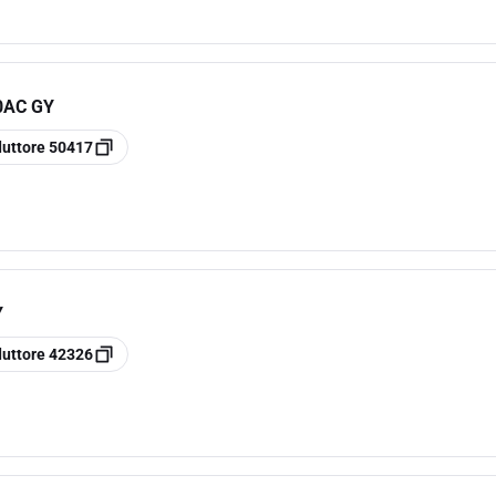
0AC GY
duttore
50417
Y
duttore
42326