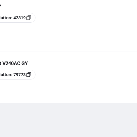
Y
duttore
42319
D V240AC GY
duttore
79773