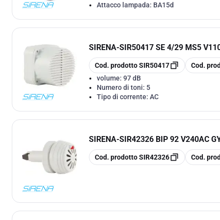
Attacco lampada:
BA15d
SIRENA
-
SIR50417 SE 4/29 MS5 V11
copia
copia
Cod. prodotto
SIR50417
Cod. pro
volume:
97 dB
Numero di toni:
5
Tipo di corrente:
AC
SIRENA
-
SIR42326 BIP 92 V240AC G
copia
copia
Cod. prodotto
SIR42326
Cod. pro