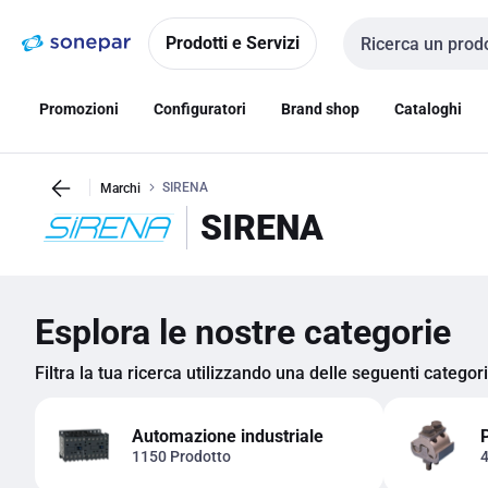
Vai alla
Vai
navigazione
alla
Prodotti e Servizi
Cerca input
pagina
Promozioni
Configuratori
Brand shop
Cataloghi
SIRENA
Marchi
SIRENA
Esplora le nostre categorie
Filtra la tua ricerca utilizzando una delle seguenti categor
Automazione industriale
1150 Prodotto
4