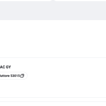
0AC GY
duttore
53015