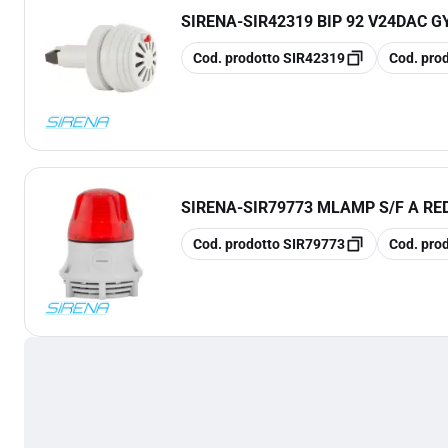
SIRENA
-
SIR42319 BIP 92 V24DAC G
copia
copia
Cod. prodotto
SIR42319
Cod. pro
SIRENA
-
SIR79773 MLAMP S/F A RE
copia
copia
Cod. prodotto
SIR79773
Cod. pro