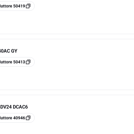
duttore
50419
40AC GY
duttore
50413
5DV24 DCAC6
duttore
40946