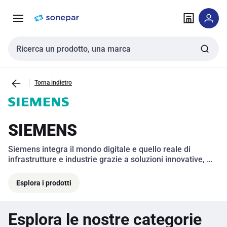
Vai alla
Vai
navigazione
alla
pagina
Cerca input
Torna indietro
SIEMENS
Siemens integra il mondo digitale e quello reale di 
infrastrutture e industrie grazie a soluzioni innovative, 
digitali e sostenibili. 
Esplora i prodotti
Esplora le nostre categorie