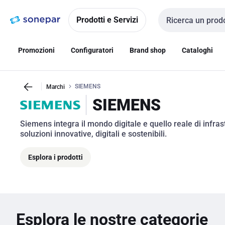
Vai alla
Vai
navigazione
alla
Prodotti e Servizi
Cerca input
pagina
Promozioni
Configuratori
Brand shop
Cataloghi
SIEMENS
Marchi
SIEMENS
Siemens integra il mondo digitale e quello reale di infrast
soluzioni innovative, digitali e sostenibili. 
Esplora i prodotti
Esplora le nostre categorie