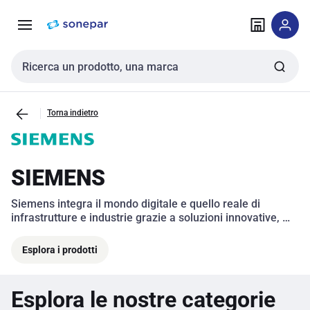
Vai alla
Vai
navigazione
alla
pagina
Cerca input
Torna indietro
SIEMENS
Siemens integra il mondo digitale e quello reale di 
infrastrutture e industrie grazie a soluzioni innovative, 
digitali e sostenibili. 
Esplora i prodotti
Esplora le nostre categorie