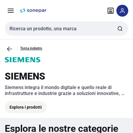
Vai alla
Vai
navigazione
alla
pagina
Cerca input
Torna indietro
SIEMENS
Siemens integra il mondo digitale e quello reale di 
infrastrutture e industrie grazie a soluzioni innovative, 
digitali e sostenibili. 
Esplora i prodotti
Esplora le nostre categorie