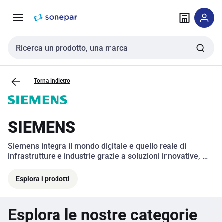
Vai alla
Vai
navigazione
alla
pagina
Cerca input
Torna indietro
SIEMENS
Siemens integra il mondo digitale e quello reale di 
infrastrutture e industrie grazie a soluzioni innovative, 
digitali e sostenibili. 
Esplora i prodotti
Esplora le nostre categorie