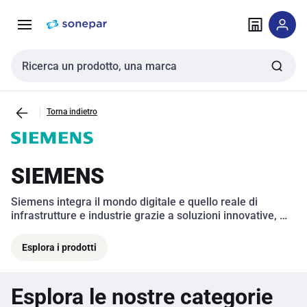
Vai alla
Vai
navigazione
alla
pagina
Cerca input
Torna indietro
SIEMENS
Siemens integra il mondo digitale e quello reale di 
infrastrutture e industrie grazie a soluzioni innovative, 
digitali e sostenibili. 
Esplora i prodotti
Esplora le nostre categorie