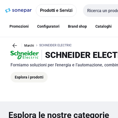
Vai alla
Vai
navigazione
alla
Prodotti e Servizi
Cerca input
pagina
Promozioni
Configuratori
Brand shop
Cataloghi
SCHNEIDER ELECTRIC
Marchi
SCHNEIDER ELECT
Forniamo soluzioni per l’energia e l’automazione, combina
Esplora i prodotti
Esplora le nostre categorie