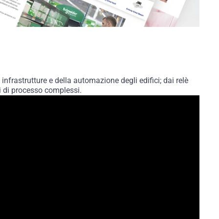
infrastrutture e della automazione degli edifici; dai relè
i di processo complessi.