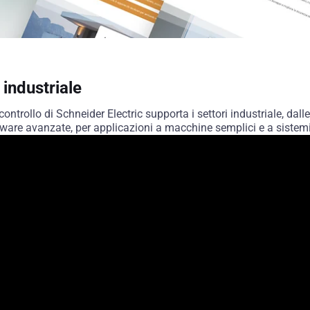
 industriale
rollo di Schneider Electric supporta i settori industriale, dalle 
ftware avanzate, per applicazioni a macchine semplici e a sistem