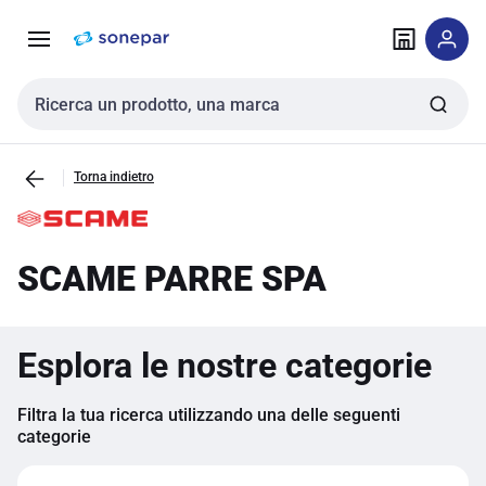
Vai alla
Vai
navigazione
alla
pagina
Cerca input
Torna indietro
SCAME PARRE SPA
Esplora le nostre categorie
Filtra la tua ricerca utilizzando una delle seguenti
categorie