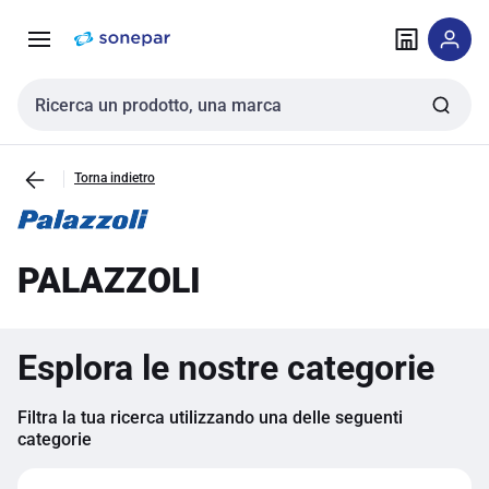
Vai alla
Vai
navigazione
alla
pagina
Cerca input
Torna indietro
PALAZZOLI
Esplora le nostre categorie
Filtra la tua ricerca utilizzando una delle seguenti
categorie