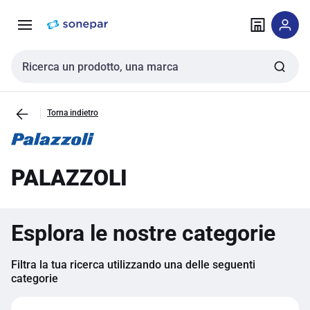
Vai alla
Vai
navigazione
alla
pagina
Cerca input
Torna indietro
PALAZZOLI
Esplora le nostre categorie
Filtra la tua ricerca utilizzando una delle seguenti
categorie