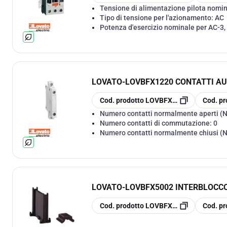
Tensione di alimentazione pilota nomin
Tipo di tensione per l'azionamento:
AC
Potenza d'esercizio nominale per AC-3,
LOVATO
-
LOVBFX1220 CONTATTI A
copia
copia
Cod. prodotto
LOVBFX1220
Cod. pr
Numero contatti normalmente aperti (
Numero contatti di commutazione:
0
Numero contatti normalmente chiusi (
LOVATO
-
LOVBFX5002 INTERBLOCC
copia
copia
Cod. prodotto
LOVBFX5002
Cod. pr