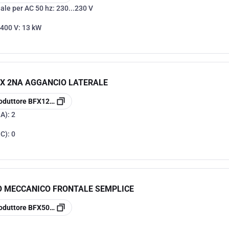
ale per AC 50 hz:
230...230 V
 400 V:
13 kW
UX 2NA AGGANCIO LATERALE
oduttore
BFX1220
NA):
2
NC):
0
O MECCANICO FRONTALE SEMPLICE
oduttore
BFX5002