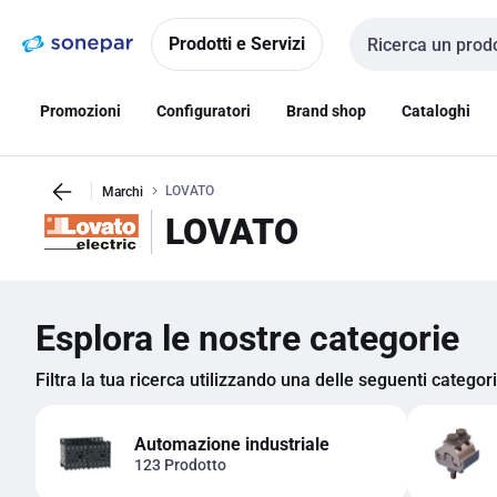
Vai alla
Vai
navigazione
alla
Prodotti e Servizi
Cerca input
pagina
Promozioni
Configuratori
Brand shop
Cataloghi
LOVATO
Marchi
LOVATO
Esplora le nostre categorie
Filtra la tua ricerca utilizzando una delle seguenti categor
Automazione industriale
123 Prodotto