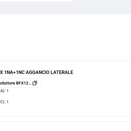
UX 1NA+1NC AGGANCIO LATERALE
oduttore
BFX1211
NA):
1
NC):
1