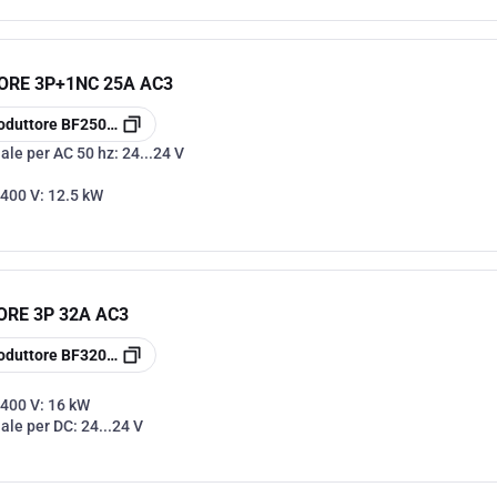
ORE 3P+1NC 25A AC3
oduttore
BF2501A024
ale per AC 50 hz:
24...24 V
 400 V:
12.5 kW
RE 3P 32A AC3
oduttore
BF3200D024
 400 V:
16 kW
nale per DC:
24...24 V