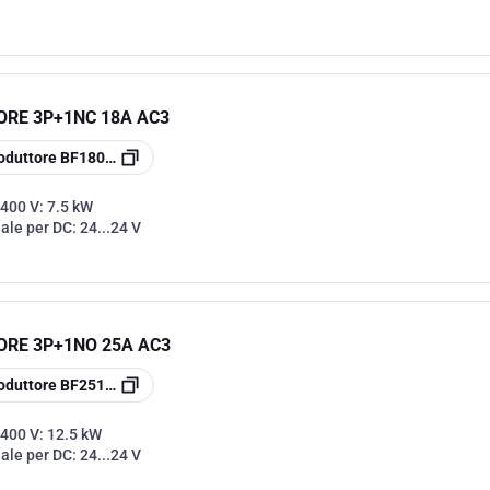
RE 3P+1NC 18A AC3
oduttore
BF1801D024
 400 V:
7.5 kW
nale per DC:
24...24 V
ORE 3P+1NO 25A AC3
oduttore
BF2510D024
 400 V:
12.5 kW
nale per DC:
24...24 V