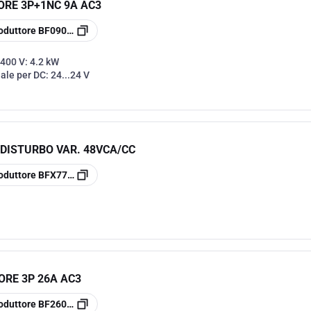
RE 3P+1NC 9A AC3
oduttore
BF0901D024
 400 V:
4.2 kW
nale per DC:
24...24 V
IDISTURBO VAR. 48VCA/CC
oduttore
BFX77048
RE 3P 26A AC3
oduttore
BF2600A230