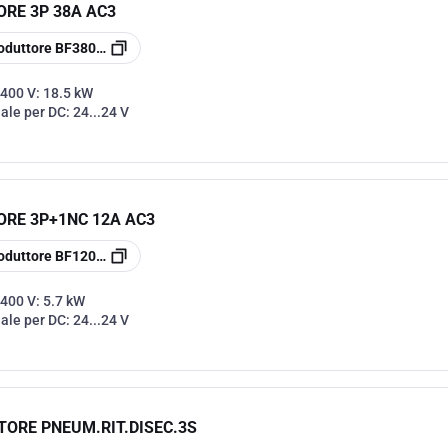
RE 3P 38A AC3
oduttore
BF3800D024
 400 V:
18.5 kW
nale per DC:
24...24 V
RE 3P+1NC 12A AC3
oduttore
BF1201D024
 400 V:
5.7 kW
nale per DC:
24...24 V
ORE PNEUM.RIT.DISEC.3S