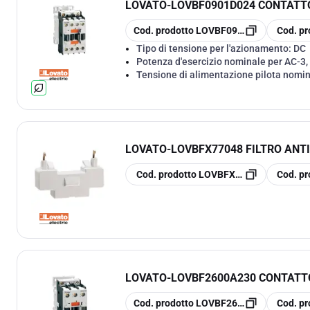
LOVATO
-
LOVBF0901D024 CONTATTO
copia
copia
Cod. prodotto
LOVBF0901D024
Cod. pr
Tipo di tensione per l'azionamento:
DC
Potenza d'esercizio nominale per AC-3,
Tensione di alimentazione pilota nomi
LOVATO
-
LOVBFX77048 FILTRO ANT
copia
copia
Cod. prodotto
LOVBFX77048
Cod. pr
LOVATO
-
LOVBF2600A230 CONTATTO
copia
copia
Cod. prodotto
LOVBF2600A230
Cod. pr