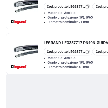
copia
copia
Cod. prodotto
LEG387714
Cod. pr
Materiale:
Acciaio
Grado di protezione (IP):
IP65
Diametro nominale:
21 mm
LEGRAND
-
LEG387717 PN40N-GUIDA
copia
copia
Cod. prodotto
LEG387717
Cod. pr
Materiale:
Acciaio
Grado di protezione (IP):
IP65
Diametro nominale:
40 mm