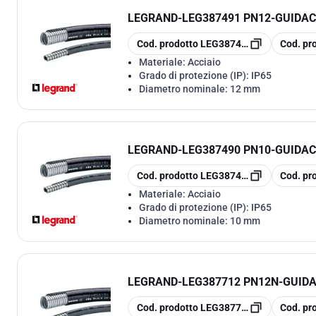
LEGRAND
-
LEG387491 PN12-GUIDAC
copia
copia
Cod. prodotto
LEG387491
Cod. pr
Materiale:
Acciaio
Grado di protezione (IP):
IP65
Diametro nominale:
12 mm
LEGRAND
-
LEG387490 PN10-GUIDAC
copia
copia
Cod. prodotto
LEG387490
Cod. pr
Materiale:
Acciaio
Grado di protezione (IP):
IP65
Diametro nominale:
10 mm
LEGRAND
-
LEG387712 PN12N-GUID
copia
copia
Cod. prodotto
LEG387712
Cod. pr