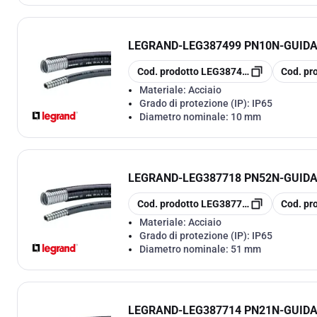
LEGRAND
-
LEG387499 PN10N-GUID
copia
copia
Cod. prodotto
LEG387499
Cod. pr
Materiale:
Acciaio
Grado di protezione (IP):
IP65
Diametro nominale:
10 mm
LEGRAND
-
LEG387718 PN52N-GUIDA
copia
copia
Cod. prodotto
LEG387718
Cod. pr
Materiale:
Acciaio
Grado di protezione (IP):
IP65
Diametro nominale:
51 mm
LEGRAND
-
LEG387714 PN21N-GUIDA