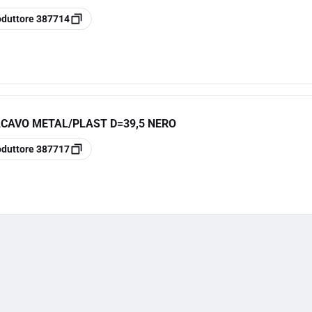
oduttore
387714
CAVO METAL/PLAST D=39,5 NERO
oduttore
387717