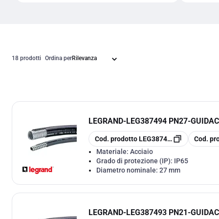
18 prodotti
Ordina per
LEGRAND
-
LEG387494 PN27-GUIDAC
copia
copia
Cod. prodotto
LEG387494
Cod. pr
Materiale:
Acciaio
Grado di protezione (IP):
IP65
Diametro nominale:
27 mm
LEGRAND
-
LEG387493 PN21-GUIDAC