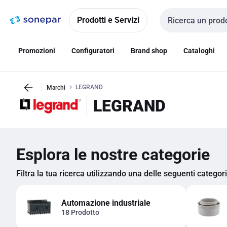
Vai alla
Vai
navigazione
alla
Prodotti e Servizi
Cerca input
pagina
Promozioni
Configuratori
Brand shop
Cataloghi
LEGRAND
Marchi
LEGRAND
Esplora le nostre categorie
Filtra la tua ricerca utilizzando una delle seguenti categor
Automazione industriale
18 Prodotto