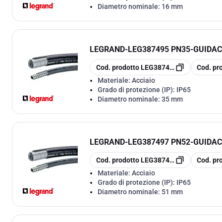
Diametro nominale:
16 mm
LEGRAND
-
LEG387495 PN35-GUIDAC
copia
copia
Cod. prodotto
LEG387495
Cod. pr
Materiale:
Acciaio
Grado di protezione (IP):
IP65
Diametro nominale:
35 mm
LEGRAND
-
LEG387497 PN52-GUIDAC
copia
copia
Cod. prodotto
LEG387497
Cod. pr
Materiale:
Acciaio
Grado di protezione (IP):
IP65
Diametro nominale:
51 mm