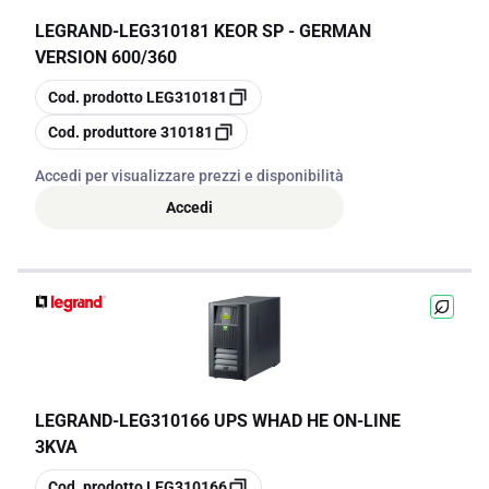
LEGRAND
-
LEG310181 KEOR SP - GERMAN
VERSION 600/360
copia
Cod. prodotto
LEG310181
copia
Cod. produttore
310181
Accedi per visualizzare prezzi e disponibilità
Accedi
LEGRAND
-
LEG310166 UPS WHAD HE ON-LINE
3KVA
copia
Cod. prodotto
LEG310166