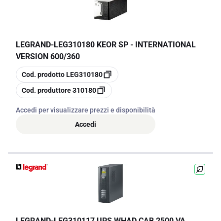
LEGRAND
-
LEG310180 KEOR SP - INTERNATIONAL
VERSION 600/360
copia
Cod. prodotto
LEG310180
copia
Cod. produttore
310180
Accedi per visualizzare prezzi e disponibilità
Accedi
LEGRAND
-
LEG310117 UPS WHAD CAB 2500 VA