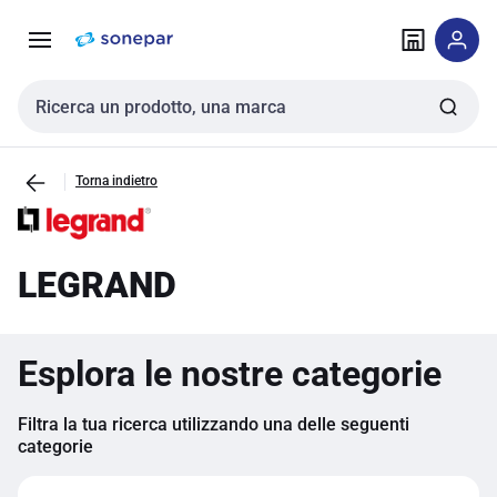
Vai alla
Vai
navigazione
alla
pagina
Cerca input
Torna indietro
LEGRAND
Esplora le nostre categorie
Filtra la tua ricerca utilizzando una delle seguenti
categorie