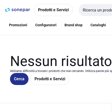
Vai alla
Vai
navigazione
alla
Prodotti e Servizi
Cerca input
pagina
Promozioni
Configuratori
Brand shop
Cataloghi
Nessun risultat
Abbiamo difficoltà a trovare i prodotti che stai cercando. Utilizza parole più s
Cerca
Prodotti e Servizi