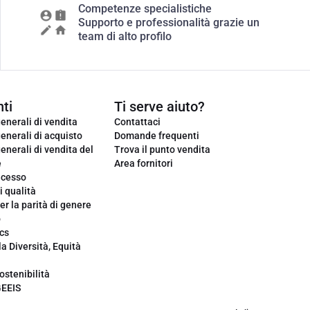
Competenze specialistiche
Supporto e professionalità grazie un
team di alto profilo
ti
Ti serve aiuto?
enerali di vendita
Contattaci
enerali di acquisto
Domande frequenti
enerali di vendita del
Trova il punto vendita
e
Area fornitori
ecesso
i qualità
er la parità di genere
o
cs
la Diversità, Equità
ostenibilità
GEEIS