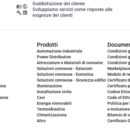
Soddisfazione del cliente
Sviluppiamo servizi come risposte alle
esigenze dei clienti
Prodotti
Documen
Automazione industriale
Condizioni g
Power Distribution
Condizioni g
Attrezzature e Materiali di consumo
Condizioni g
Soluzioni connesse - Datacom
Marketplac
Soluzioni connesse - Domotica
Modulo di r
Soluzioni connesse - Sicurezza edifici
Certificato d
ione
Illuminazione
Certificato p
Installazione civile
Codice Etic
iance
Cavi
Code of Ethi
Energie rinnovabili
Politica per 
Termoidraulica
e Inclusione
Climatizzazione
Bilancio di s
Altro
Certificato 