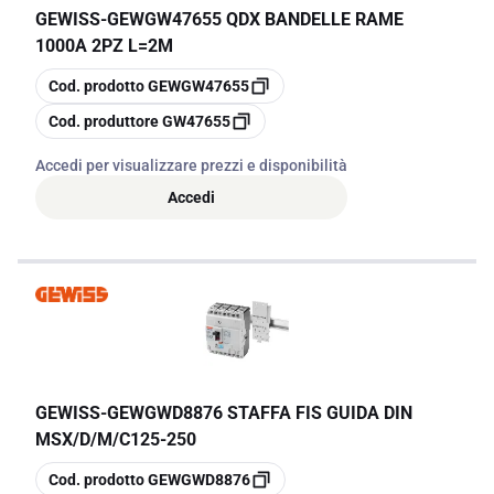
GEWISS
-
GEWGW47655 QDX BANDELLE RAME
1000A 2PZ L=2M
copia
Cod. prodotto
GEWGW47655
copia
Cod. produttore
GW47655
Accedi per visualizzare prezzi e disponibilità
Accedi
GEWISS
-
GEWGWD8876 STAFFA FIS GUIDA DIN
MSX/D/M/C125-250
copia
Cod. prodotto
GEWGWD8876