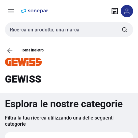
Vai alla
Vai
navigazione
alla
pagina
Cerca input
Torna indietro
GEWISS
Esplora le nostre categorie
Filtra la tua ricerca utilizzando una delle seguenti
categorie