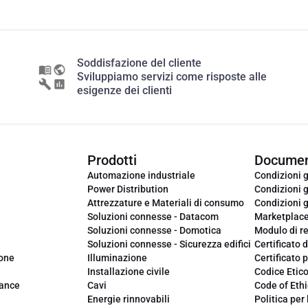
Soddisfazione del cliente
Sviluppiamo servizi come risposte alle
esigenze dei clienti
Prodotti
Documen
Automazione industriale
Condizioni g
Power Distribution
Condizioni g
Attrezzature e Materiali di consumo
Condizioni g
Soluzioni connesse - Datacom
Marketplac
Soluzioni connesse - Domotica
Modulo di r
Soluzioni connesse - Sicurezza edifici
Certificato d
ione
Illuminazione
Certificato p
Installazione civile
Codice Etic
iance
Cavi
Code of Ethi
Energie rinnovabili
Politica per 