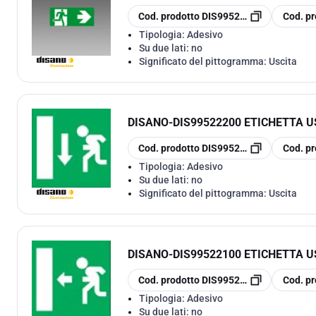
copia
copia
Cod. prodotto
DIS99522400
Cod. pr
Tipologia:
Adesivo
Su due lati:
no
Significato del pittogramma:
Uscita
DISANO
-
DIS99522200 ETICHETTA U
copia
copia
Cod. prodotto
DIS99522200
Cod. pr
Tipologia:
Adesivo
Su due lati:
no
Significato del pittogramma:
Uscita
DISANO
-
DIS99522100 ETICHETTA U
copia
copia
Cod. prodotto
DIS99522100
Cod. pr
Tipologia:
Adesivo
Su due lati:
no