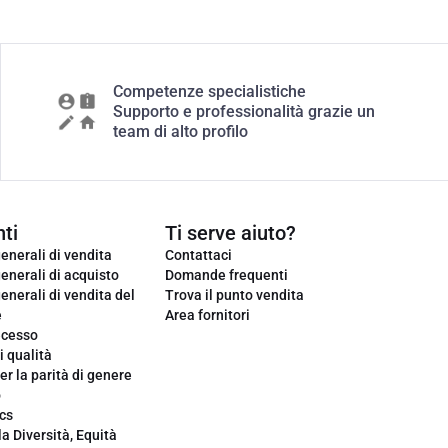
Competenze specialistiche
Supporto e professionalità grazie un
team di alto profilo
ti
Ti serve aiuto?
enerali di vendita
Contattaci
enerali di acquisto
Domande frequenti
enerali di vendita del
Trova il punto vendita
e
Area fornitori
ecesso
i qualità
er la parità di genere
o
cs
la Diversità, Equità