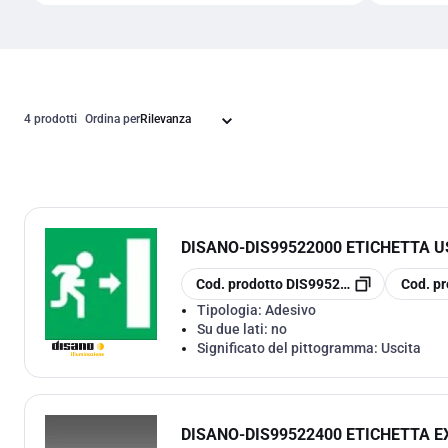
4 prodotti
Ordina per
DISANO
-
DIS99522000 ETICHETTA U
copia
copia
Cod. prodotto
DIS99522000
Cod. pr
Tipologia:
Adesivo
Su due lati:
no
Significato del pittogramma:
Uscita
DISANO
-
DIS99522400 ETICHETTA E