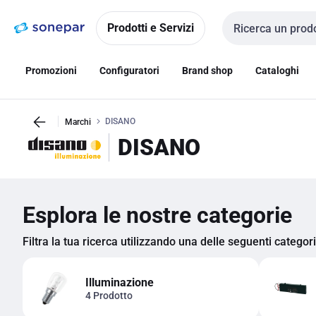
Vai alla
Vai
navigazione
alla
Prodotti e Servizi
Cerca input
pagina
Promozioni
Configuratori
Brand shop
Cataloghi
DISANO
Marchi
DISANO
Esplora le nostre categorie
Filtra la tua ricerca utilizzando una delle seguenti categor
Illuminazione
4 Prodotto