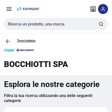
Vai alla
Vai
navigazione
alla
pagina
Cerca input
Torna indietro
BOCCHIOTTI SPA
Esplora le nostre categorie
Filtra la tua ricerca utilizzando una delle seguenti
categorie