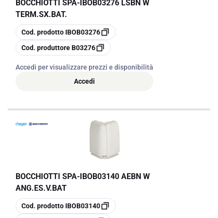
BOCCHIOTTI SPA
-
IBOB03276 LSBN W
TERM.SX.BAT.
copia
Cod. prodotto
IBOB03276
copia
Cod. produttore
B03276
Accedi per visualizzare prezzi e disponibilità
Accedi
BOCCHIOTTI SPA
-
IBOB03140 AEBN W
ANG.ES.V.BAT
copia
Cod. prodotto
IBOB03140