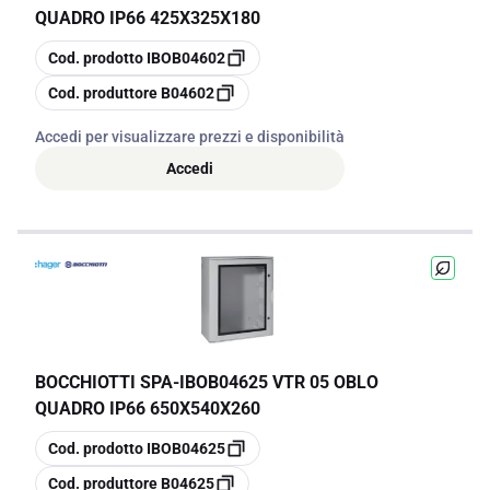
QUADRO IP66 425X325X180
copia
Cod. prodotto
IBOB04602
copia
Cod. produttore
B04602
Accedi per visualizzare prezzi e disponibilità
Accedi
BOCCHIOTTI SPA
-
IBOB04625 VTR 05 OBLO
QUADRO IP66 650X540X260
copia
Cod. prodotto
IBOB04625
copia
Cod. produttore
B04625