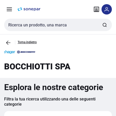
Vai alla
Vai
navigazione
alla
pagina
Cerca input
Torna indietro
BOCCHIOTTI SPA
Esplora le nostre categorie
Filtra la tua ricerca utilizzando una delle seguenti
categorie