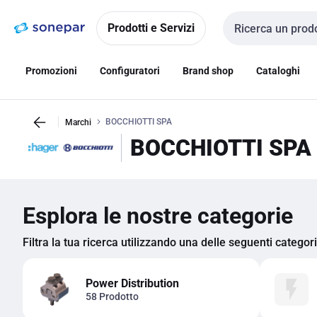
Vai alla
Vai
navigazione
alla
Prodotti e Servizi
Cerca input
pagina
Promozioni
Configuratori
Brand shop
Cataloghi
BOCCHIOTTI SPA
Marchi
BOCCHIOTTI SPA
Esplora le nostre categorie
Filtra la tua ricerca utilizzando una delle seguenti categor
Power Distribution
58 Prodotto