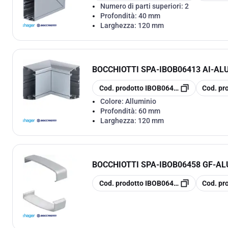
Numero di parti superiori:
2
Profondità:
40 mm
Larghezza:
120 mm
BOCCHIOTTI SPA
-
IBOB06413 AI-ALU
copia
copia
Cod. prodotto
IBOB06413
Cod. pr
Colore:
Alluminio
Profondità:
60 mm
Larghezza:
120 mm
BOCCHIOTTI SPA
-
IBOB06458 GF-AL
copia
copia
Cod. prodotto
IBOB06458
Cod. pr