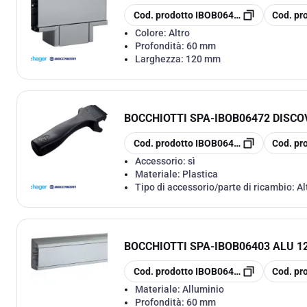
copia
copia
Cod. prodotto
IBOB06431
Cod. pr
Colore:
Altro
Profondità:
60 mm
Larghezza:
120 mm
BOCCHIOTTI SPA
-
IBOB06472 DISC
copia
copia
Cod. prodotto
IBOB06472
Cod. pr
Accessorio:
sì
Materiale:
Plastica
Tipo di accessorio/parte di ricambio:
Al
BOCCHIOTTI SPA
-
IBOB06403 ALU 1
copia
copia
Cod. prodotto
IBOB06403
Cod. pr
Materiale:
Alluminio
Profondità:
60 mm