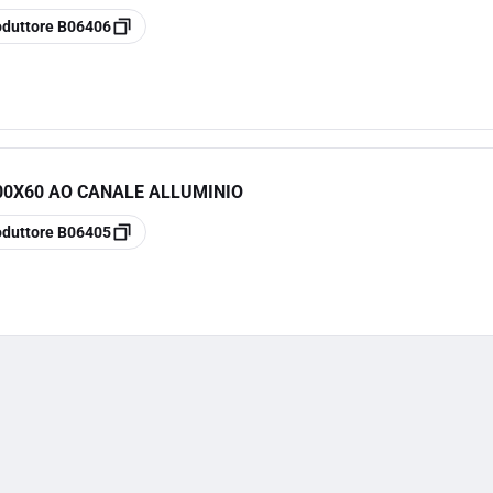
oduttore
B06406
00X60 AO CANALE ALLUMINIO
oduttore
B06405