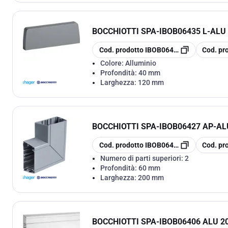
BOCCHIOTTI SPA
-
IBOB06435 L-ALU
copia
copia
Cod. prodotto
IBOB06435
Cod. pr
Colore:
Alluminio
Profondità:
40 mm
Larghezza:
120 mm
BOCCHIOTTI SPA
-
IBOB06427 AP-AL
copia
copia
Cod. prodotto
IBOB06427
Cod. pr
Numero di parti superiori:
2
Profondità:
60 mm
Larghezza:
200 mm
BOCCHIOTTI SPA
-
IBOB06406 ALU 2