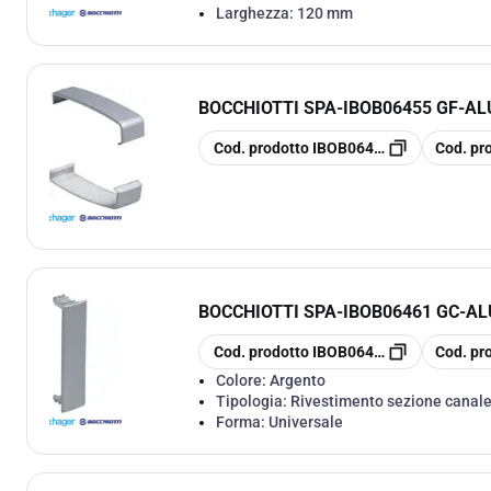
Larghezza:
120 mm
BOCCHIOTTI SPA
-
IBOB06455 GF-AL
copia
copia
Cod. prodotto
IBOB06455
Cod. pr
BOCCHIOTTI SPA
-
IBOB06461 GC-AL
copia
copia
Cod. prodotto
IBOB06461
Cod. pr
Colore:
Argento
Tipologia:
Rivestimento sezione canal
Forma:
Universale