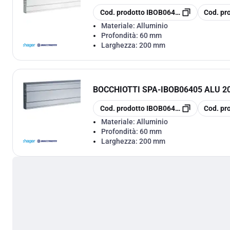
copia
copia
Cod. prodotto
IBOB06406
Cod. pr
Materiale:
Alluminio
Profondità:
60 mm
Larghezza:
200 mm
BOCCHIOTTI SPA
-
IBOB06405 ALU 2
copia
copia
Cod. prodotto
IBOB06405
Cod. pr
Materiale:
Alluminio
Profondità:
60 mm
Larghezza:
200 mm