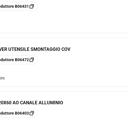
oduttore
B06431
OVER UTENSILE SMONTAGGIO COV
oduttore
B06472
tro
20X60 AO CANALE ALLUMINIO
oduttore
B06403