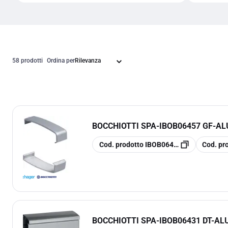
58 prodotti
Ordina per
BOCCHIOTTI SPA
-
IBOB06457 GF-AL
copia
copia
Cod. prodotto
IBOB06457
Cod. pr
BOCCHIOTTI SPA
-
IBOB06431 DT-AL