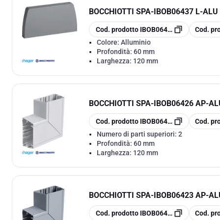
BOCCHIOTTI SPA
-
IBOB06437 L-ALU
copia
copia
Cod. prodotto
IBOB06437
Cod. pr
Colore:
Alluminio
Profondità:
60 mm
Larghezza:
120 mm
BOCCHIOTTI SPA
-
IBOB06426 AP-AL
copia
copia
Cod. prodotto
IBOB06426
Cod. pr
Numero di parti superiori:
2
Profondità:
60 mm
Larghezza:
120 mm
BOCCHIOTTI SPA
-
IBOB06423 AP-AL
copia
copia
Cod. prodotto
IBOB06423
Cod. pr