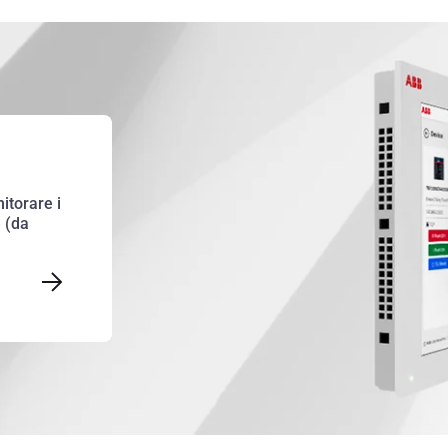
itorare i
e (da