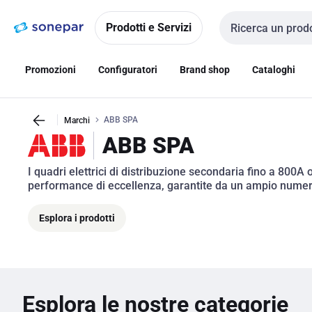
Vai alla
Vai
navigazione
alla
Prodotti e Servizi
Cerca input
pagina
Promozioni
Configuratori
Brand shop
Cataloghi
ABB SPA
Marchi
ABB SPA
I quadri elettrici di distribuzione secondaria fino a 800A 
performance di eccellenza, garantite da un ampio numero
Esplora i prodotti
Esplora le nostre categorie