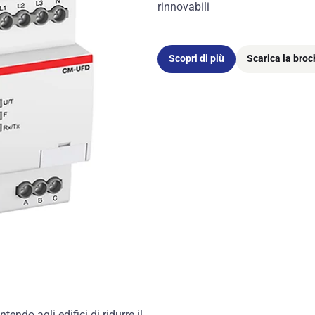
rinnovabili
Scopri di più
Scarica la bro
endo agli edifici di ridurre il