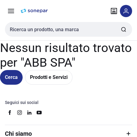
Vai alla
Vai
navigazione
alla
pagina
Cerca input
Nessun risultato trovato
per "ABB SPA"
Cerca
Prodotti e Servizi
Seguici sui social
Chi siamo