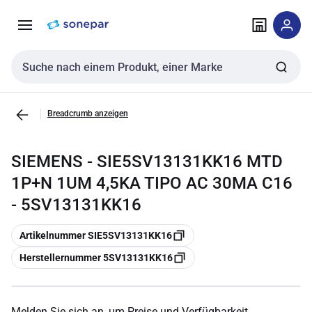
Zur
Zum
Navigation
Inhalt
springen
springen
Sucheingabe
Breadcrumb anzeigen
SIEMENS - SIE5SV13131KK16 MTD
1P+N 1UM 4,5KA TIPO AC 30MA C16
- 5SV13131KK16
Kopieren
Artikelnummer SIE5SV13131KK16
Kopieren
Herstellernummer 5SV13131KK16
Melden Sie sich an, um Preise und Verfügbarkeit