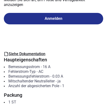
anzuzeigen
Anmelden
Siehe Dokumentation
Haupteigenschaften
Bemessungsstrom
-
16
A
Fehlerstrom-Typ
-
AC
Bemessungsfehlerstrom
-
0.03
A
Mitschaltender Neutralleiter
-
ja
Anzahl der abgesicherten Pole
-
1
Packung
1
ST