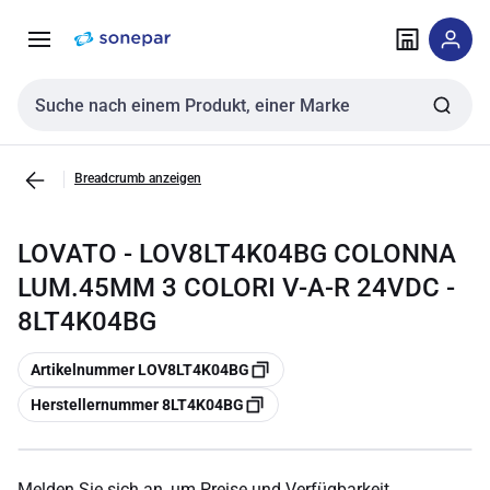
Zur
Zum
Navigation
Inhalt
springen
springen
Sucheingabe
Breadcrumb anzeigen
LOVATO - LOV8LT4K04BG COLONNA
LUM.45MM 3 COLORI V-A-R 24VDC -
8LT4K04BG
Kopieren
Artikelnummer LOV8LT4K04BG
Kopieren
Herstellernummer 8LT4K04BG
Melden Sie sich an, um Preise und Verfügbarkeit