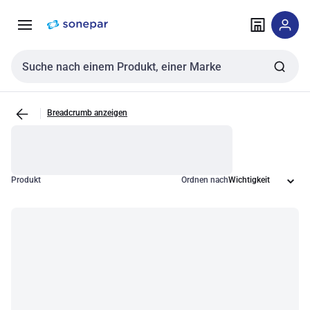
Zur
Zum
Navigation
Inhalt
springen
springen
Sucheingabe
Breadcrumb anzeigen
Produkt
Ordnen nach