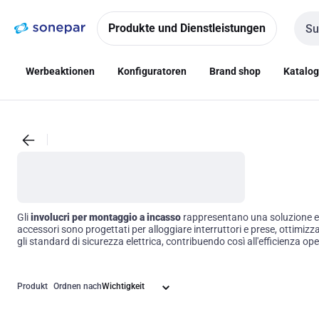
Zur
Zum
Navigation
Inhalt
Produkte und Dienstleistungen
Such
springen
springen
Werbeaktionen
Konfiguratoren
Brand shop
Katalo
Gli
involucri per montaggio a incasso
rappresentano una soluzione esse
accessori sono progettati per alloggiare interruttori e prese, ottimiz
gli standard di sicurezza elettrica, contribuendo così all'efficienza oper
Produkt
Ordnen nach