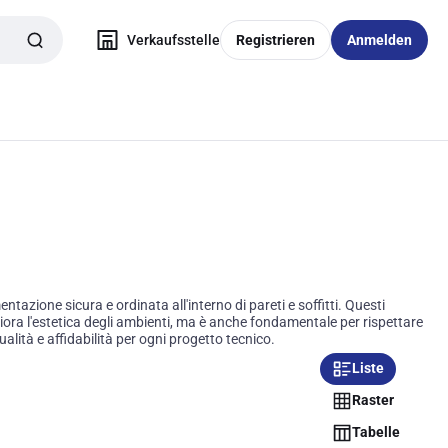
Verkaufsstelle
Registrieren
Anmelden
azione sicura e ordinata all'interno di pareti e soffitti. Questi
liora l'estetica degli ambienti, ma è anche fondamentale per rispettare
qualità e affidabilità per ogni progetto tecnico.
Liste
Raster
Tabelle