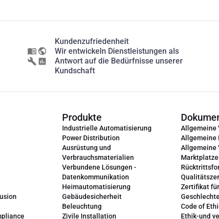
Kundenzufriedenheit
Wir entwickeln Dienstleistungen als
Antwort auf die Bedürfnisse unserer
Kundschaft
Produkte
Dokume
Industrielle Automatisierung
Allgemeine
Power Distribution
Allgemeine
Ausrüstung und
Allgemeine
Verbrauchsmaterialien
Marktplatze
Verbundene Lösungen -
Rücktrittsfo
Datenkommunikation
Qualitätszer
Heimautomatisierung
Zertifikat fü
lusion
Gebäudesicherheit
Geschlechte
Beleuchtung
Code of Ethi
mpliance
Zivile Installation
Ethik-und v