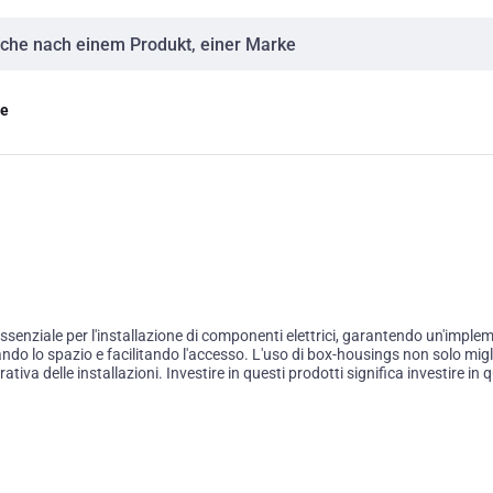
eingabe
ge
nziale per l'installazione di componenti elettrici, garantendo un'implement
zando lo spazio e facilitando l'accesso. L'uso di box-housings non solo mig
ativa delle installazioni. Investire in questi prodotti significa investire in 